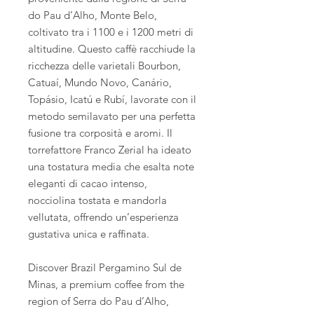
do Pau d’Alho, Monte Belo,
coltivato tra i 1100 e i 1200 metri di
altitudine. Questo caffè racchiude la
ricchezza delle varietali Bourbon,
Catuaí, Mundo Novo, Canário,
Topásio, Icatú e Rubí, lavorate con il
metodo semilavato per una perfetta
fusione tra corposità e aromi. Il
torrefattore Franco Zerial ha ideato
una tostatura media che esalta note
eleganti di cacao intenso,
nocciolina tostata e mandorla
vellutata, offrendo un’esperienza
gustativa unica e raffinata.
Discover Brazil Pergamino Sul de
Minas, a premium coffee from the
region of Serra do Pau d’Alho,