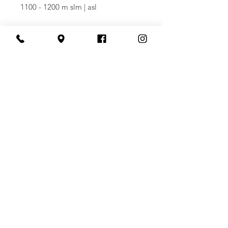
1100 - 1200 m slm | asl
varietale | varietal
Bourbon, Catuaí, Mundo Novo,
Canário, Topásio, Icatú, Rubí
lavorazione | process
semilavato | semiwashed
torrefattore | master roaster
Franco Zerial
profilo tostatura | roasting profile
medium
note: cacao, nocciolina tostata,
mandorla | cocoa, roasted hazelnut,
almond