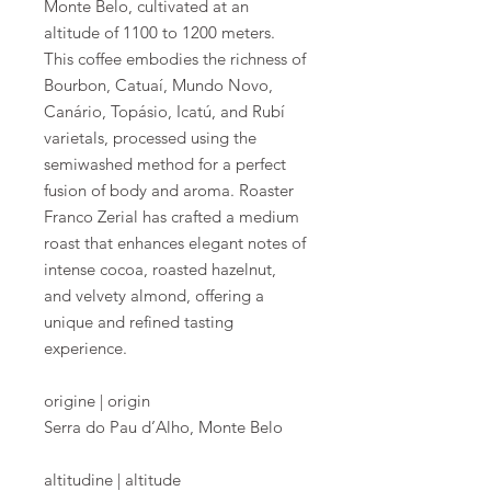
Monte Belo, cultivated at an
altitude of 1100 to 1200 meters.
This coffee embodies the richness of
Bourbon, Catuaí, Mundo Novo,
Canário, Topásio, Icatú, and Rubí
varietals, processed using the
semiwashed method for a perfect
fusion of body and aroma. Roaster
Franco Zerial has crafted a medium
roast that enhances elegant notes of
intense cocoa, roasted hazelnut,
and velvety almond, offering a
unique and refined tasting
experience.
origine | origin
Serra do Pau d’Alho, Monte Belo
altitudine | altitude